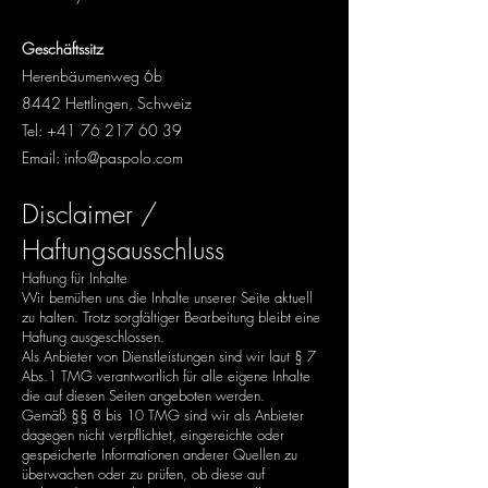
Geschäftssitz
Herenbäumenweg 6b
8442 Hettlingen, Schweiz
Tel:
+41 76 217 60 39
Email:
info@paspolo.com
Disclaimer /
Haftungsausschluss
Haftung für Inhalte
Wir bemühen uns die Inhalte unserer Seite aktuell
zu halten. Trotz sorgfältiger Bearbeitung bleibt eine
Haftung ausgeschlossen.
Als Anbieter von Dienstleistungen sind wir laut § 7
Abs.1 TMG verantwortlich für alle eigene Inhalte
die auf diesen Seiten angeboten werden.
Gemäß §§ 8 bis 10 TMG sind wir als Anbieter
dagegen nicht verpflichtet, eingereichte oder
gespeicherte Informationen anderer Quellen zu
überwachen oder zu prüfen, ob diese auf