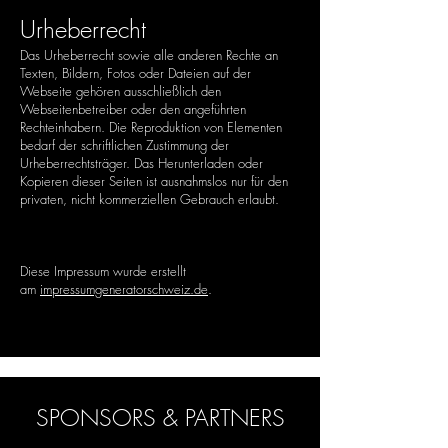
Urheberrecht
Das Urheberrecht sowie alle anderen Rechte an
Texten, Bildern, Fotos oder Dateien auf der
Webseite gehören ausschließlich den
Webseitenbetreiber oder den angeführten
Rechteinhabern. Die Reproduktion von Elementen
bedarf der schriftlichen Zustimmung der
Urheberrechtsträger. Das Herunterladen oder
Kopieren dieser Seiten ist ausnahmslos nur für den
privaten, nicht kommerziellen Gebrauch erlaubt.
Diese Impressum wurde erstellt
am
impressumgeneratorschweiz.de
.
SPONSORS & PARTNERS