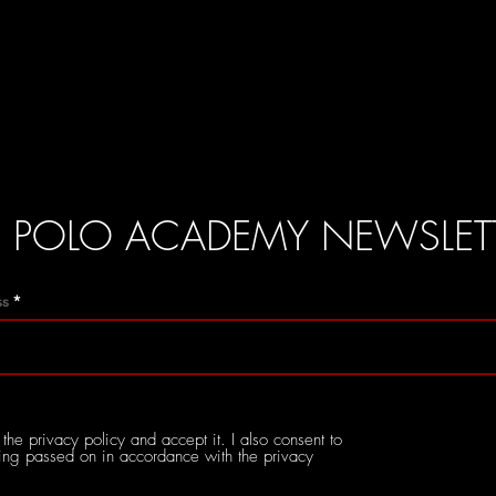
POLO ACADEMY NEWSLET
ss
the privacy policy and accept it. I also consent to
ng passed on in accordance with the privacy